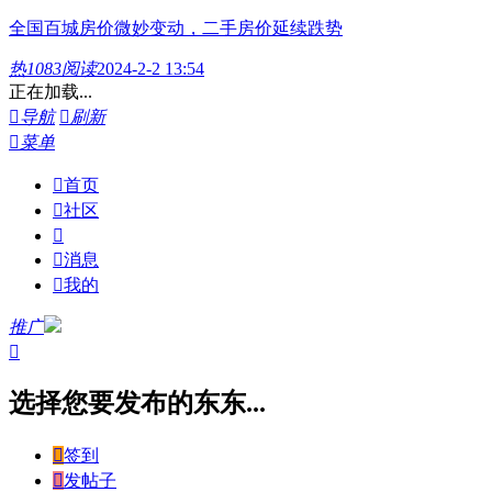
全国百城房价微妙变动，二手房价延续跌势
热
1083阅读
2024-2-2 13:54
正在加载...

导航

刷新

菜单

首页

社区


消息

我的
推广

选择您要发布的东东...

签到

发帖子